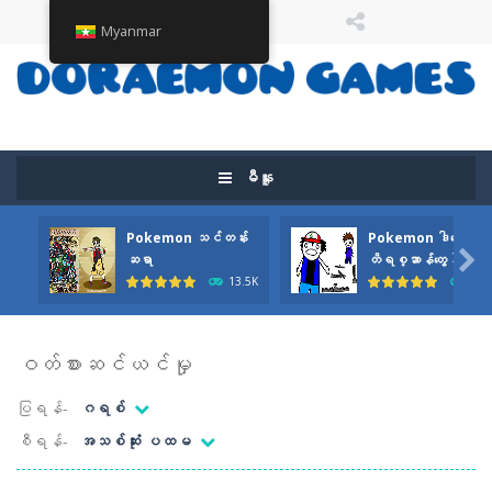
Myanmar
မီနူး
Pokemon သင်တန်း
Pokemon ဒါပေမယ့်

ဆရာ
တိရစ္ဆာန်တွေနဲ့
13.5K
11.
ဝတ်စားဆင်ယင်မှု
ပြရန်-
ဂရစ်
စီရန်-
အသစ်ဆုံး ပထမ