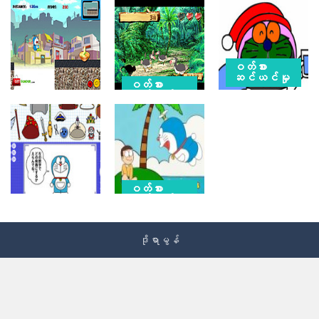
ဝတ်စား
ဆင်ယင်မှု
ဝတ်စား
ဆင်ယင်မှု
ဝတ်စား
Doraemon
ဆင်ယင်မှု
Doraemon
အရောင်ခြယ်ခြင်း
Doraemon
စွန့်စားခန်းများ
Papa Noel
Hunger Run
10K
10.9K
9.13K
ဝတ်စား
ဆင်ယင်မှု
ဝတ်စား
ဆင်ယင်မှု
Doraemon
Doraemon
Tetris
ဒိုရာမွန်
၀တ်ဆင်ပါ။
7.7K
9.83K