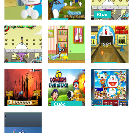
Khác
Khác
Game
Hoạt động
doremon và
Doraemon và
doraemon bí
con chim kong
chú chó xấu số
ẩn
14K
14.6K
357K
Khác
Giải trí
Khác
ドラえもんと悪
doraemon
Doraemon
い犬のゲームで
bowling
Siêu Quậy
2.25K
11K
10.8K
Cuộc
Khác
phiêu lưu
Chụp
săn chim cánh
Đôremon xe
Doraemon
cụt
tăng tấn công
Tìm Đồ Vật