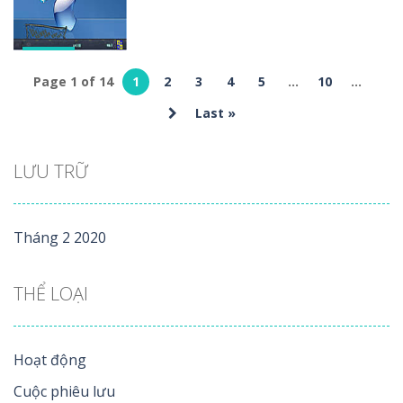
10.4K
10.5K
10.2K
Khác
Page 1 of 14
1
2
3
4
5
...
10
...
Ra mắt
Doraemon
Last »
9.67K
LƯU TRỮ
Tháng 2 2020
THỂ LOẠI
Hoạt động
Cuộc phiêu lưu