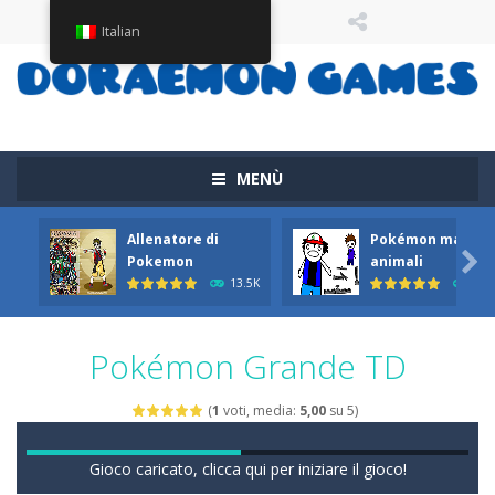
Italian
MENÙ
Allenatore di
Pokémon ma con

Pokemon
animali
13.5K
11.
Pokémon Grande TD
(
1
voti, media:
5,00
su 5)
Gioco caricato, clicca qui per iniziare il gioco!