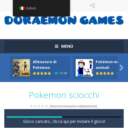
Italian
MENÙ
Allenatore di
Pokémon ma con

Pokemon
animali
13.5K
11.
Pokemon sciocchi
(Ancora nessuna valutazione)
Gioco caricato, clicca qui per iniziare il gioco!