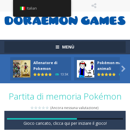
Italian
MENÙ
Allenatore di
Pokémon ma con

Pokemon
animali
13.5K
11.
Partita di memoria Pokémon
(Ancora nessuna valutazione)
Gioco caricato, clicca qui per iniziare il gioco!